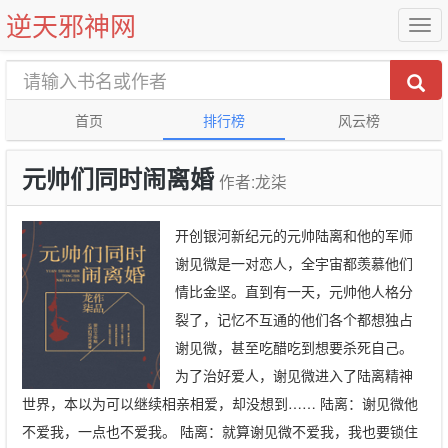
逆天邪神网
首页
排行榜
风云榜
元帅们同时闹离婚
作者:龙柒
开创银河新纪元的元帅陆离和他的军师
谢见微是一对恋人，全宇宙都羡慕他们
情比金坚。直到有一天，元帅他人格分
裂了，记忆不互通的他们各个都想独占
谢见微，甚至吃醋吃到想要杀死自己。
为了治好爱人，谢见微进入了陆离精神
世界，本以为可以继续相亲相爱，却没想到…… 陆离：谢见微他
不爱我，一点也不爱我。 陆离：就算谢见微不爱我，我也要锁住