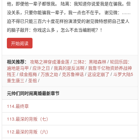
他，即便他一辈子都恨我。 陆离：我知道你说爱我是在骗我。但
没关系，只要你能骗我一辈子，我一点也不在乎。 谢见微：……
迫不得已只能三百六十度花样扮演渣受的谢见微特想把自己爱人
的脑子敲开：你戏这么多 ，怎么不去当编剧呢？！
开始阅读
相关推荐：
攻略之神穿成潘金莲
/
三体2：黑暗森林
/
轮回乐园：
遍地是马甲
/
应许之日
/
我真的是反派啊
/
我靠千亿物资娇养战神
残王
/
续金瓶梅
/
万族之劫
/
克苏鲁神话
/
这设定崩了
/
斗罗大陆5
重生唐三
/
圣祖
/
元帅们同时闹离婚最新章节
114.最终章
113.最深的背叛（七）
112.最深的背叛（六）