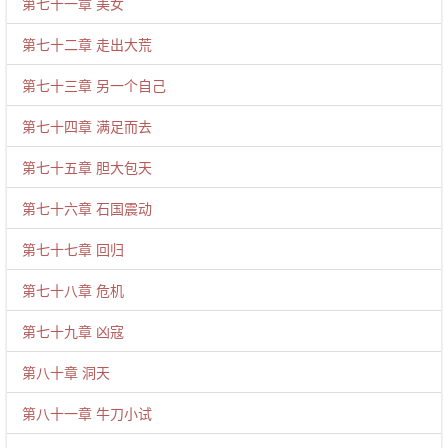
第七十一章 美女
第七十二章 走出大荒
第七十三章 另一个自己
第七十四章 满足而去
第七十五章 胆大包天
第七十六章 石国震动
第七十七章 回归
第七十八章 危机
第七十九章 凶寇
第八十章 洞天
第八十一章 牛刀小试