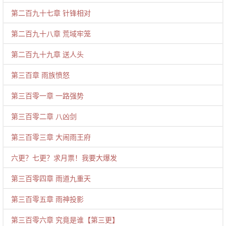
第二百九十七章 针锋相对
第二百九十八章 荒域牢笼
第二百九十九章 送人头
第三百章 雨族愤怒
第三百零一章 一路强势
第三百零二章 八凶剑
第三百零三章 大闹雨王府
六更？七更？求月票！我要大爆发
第三百零四章 雨道九重天
第三百零五章 雨神投影
第三百零六章 究竟是谁【第三更】