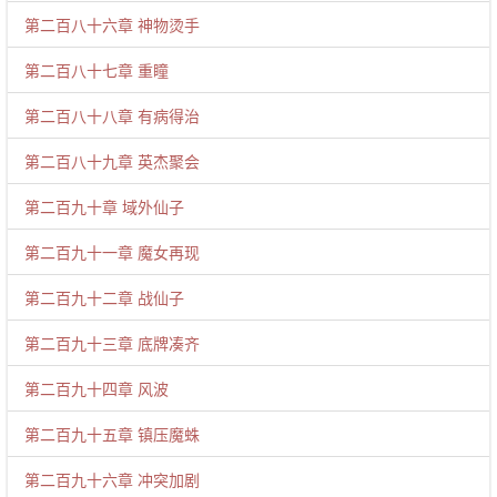
第二百八十六章 神物烫手
第二百八十七章 重瞳
第二百八十八章 有病得治
第二百八十九章 英杰聚会
第二百九十章 域外仙子
第二百九十一章 魔女再现
第二百九十二章 战仙子
第二百九十三章 底牌凑齐
第二百九十四章 风波
第二百九十五章 镇压魔蛛
第二百九十六章 冲突加剧