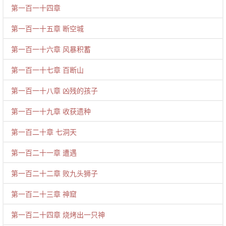
第一百一十四章
第一百一十五章 断空城
第一百一十六章 风暴积蓄
第一百一十七章 百断山
第一百一十八章 凶残的孩子
第一百一十九章 收获遗种
第一百二十章 七洞天
第一百二十一章 遭遇
第一百二十二章 败九头狮子
第一百二十三章 神窟
第一百二十四章 烧烤出一只神