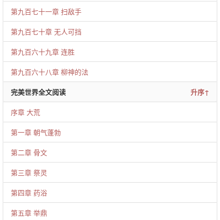
第九百七十一章 扫敌手
第九百七十章 无人可挡
第九百六十九章 连胜
第九百六十八章 柳神的法
完美世界全文阅读
升序↑
序章 大荒
第一章 朝气蓬勃
第二章 骨文
第三章 祭灵
第四章 药浴
第五章 举鼎