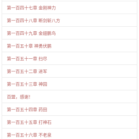
第一百四十七章 金刚神力
第一百四十八章 断剑斩八方
第一百四十九章 金翅鹏鸟
第一百五十章 神勇伏鹏
第一百五十一章 扫尽
第一百五十二章 进军
第一百五十三章 神园
百盟，感谢！
第一百五十四章 药田
第一百五十五章 打神石
第一百五十六章 不老泉