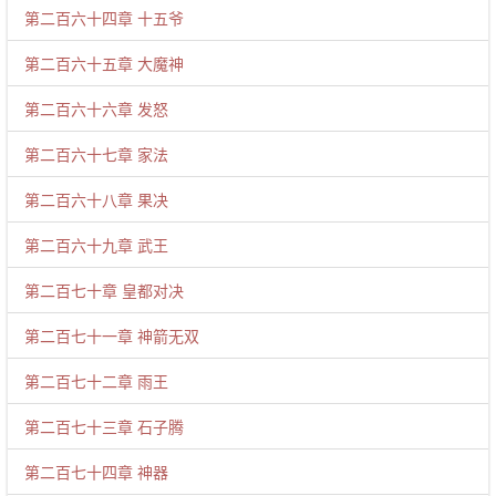
第二百六十四章 十五爷
第二百六十五章 大魔神
第二百六十六章 发怒
第二百六十七章 家法
第二百六十八章 果决
第二百六十九章 武王
第二百七十章 皇都对决
第二百七十一章 神箭无双
第二百七十二章 雨王
第二百七十三章 石子腾
第二百七十四章 神器