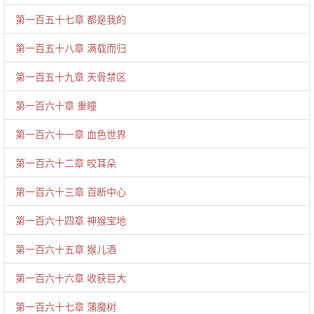
第一百五十七章 都是我的
第一百五十八章 满载而归
第一百五十九章 天骨禁区
第一百六十章 重瞳
第一百六十一章 血色世界
第一百六十二章 咬耳朵
第一百六十三章 百断中心
第一百六十四章 神猴宝地
第一百六十五章 猴儿酒
第一百六十六章 收获巨大
第一百六十七章 蒲魔树