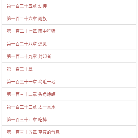
第一百二十五章 幼神
第一百二十六章 雨族
第一百二十七章 雨中狩猎
第一百二十八章 通灵
第一百二十九章 封印者
第一百三十章
第一百三十一章 鸟毛一地
第一百三十二章 头角峥嵘
第一百三十三章 太一真水
第一百三十四章 吃掉
第一百三十五章 至尊的气息