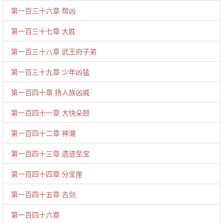
第一百三十六章 帮凶
第一百三十七章 大胜
第一百三十八章 武王府子弟
第一百三十九章 少年凶猛
第一百四十章 扬人族凶威
第一百四十一章 大快朵颐
第一百四十二章 神潮
第一百四十三章 遗迹至宝
第一百四十四章 分宝崖
第一百四十五章 古剑
第一百四十六章