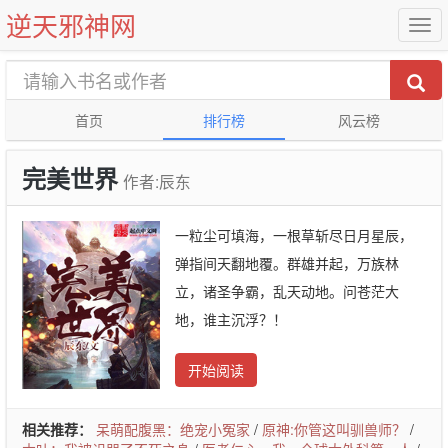
逆天邪神网
首页
排行榜
风云榜
完美世界
作者:辰东
一粒尘可填海，一根草斩尽日月星辰，
弹指间天翻地覆。群雄并起，万族林
立，诸圣争霸，乱天动地。问苍茫大
地，谁主沉浮？！
开始阅读
相关推荐：
呆萌配腹黑：绝宠小冤家
/
原神:你管这叫驯兽师？
/