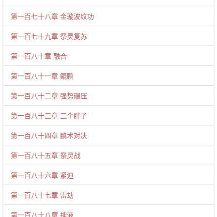
第一百七十八章 金璇波纹功
第一百七十九章 祭灵复苏
第一百八十章 融合
第一百八十一章 鲲鹏
第一百八十二章 强势碾压
第一百八十三章 三个胖子
第一百八十四章 鹏术对决
第一百八十五章 祭灵战
第一百八十六章 紧迫
第一百八十七章 雷劫
第一百八十八章 神液