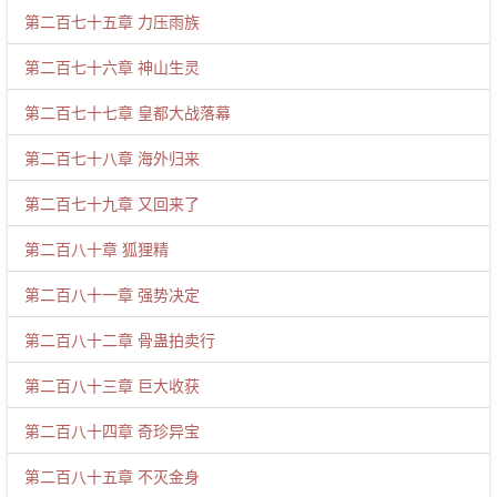
第二百七十五章 力压雨族
第二百七十六章 神山生灵
第二百七十七章 皇都大战落幕
第二百七十八章 海外归来
第二百七十九章 又回来了
第二百八十章 狐狸精
第二百八十一章 强势决定
第二百八十二章 骨蛊拍卖行
第二百八十三章 巨大收获
第二百八十四章 奇珍异宝
第二百八十五章 不灭金身