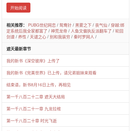
开始阅读
相关推荐：
PUBG世纪网恋
/
鸳鸯针
/
黑雾之下
/
丧气仙
/
穿越:绑
定系统后我全家都富了
/
神荒龙帝
/
人鱼文偏执反派翻车了
/
轮回
剑谱
/
养性
/
天谴之心
/
别和我装穷
/
秦时罗网人
/
遮天最新章节
我的新书《深空彼岸》上传了
我的新书《完美世界》已上传，请兄弟姐妹来观看
结束语，新书8月16日上传，再相见
第一千八百二十二章 遮天大结局
第一千八百二十一章 九龙拉棺
第一千八百二十章 时光飞逝