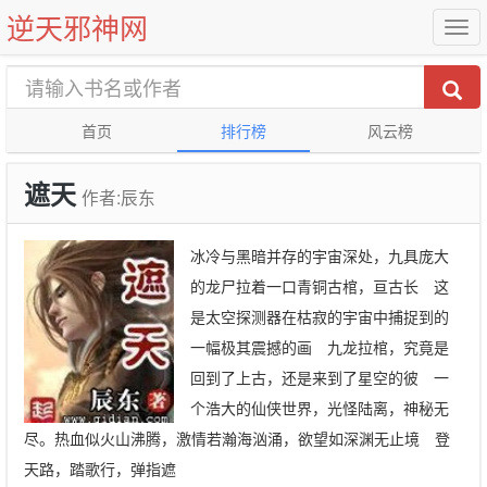
逆天邪神网
首页
排行榜
风云榜
遮天
作者:辰东
冰冷与黑暗并存的宇宙深处，九具庞大
的龙尸拉着一口青铜古棺，亘古长 这
是太空探测器在枯寂的宇宙中捕捉到的
一幅极其震撼的画 九龙拉棺，究竟是
回到了上古，还是来到了星空的彼 一
个浩大的仙侠世界，光怪陆离，神秘无
尽。热血似火山沸腾，激情若瀚海汹涌，欲望如深渊无止境 登
天路，踏歌行，弹指遮