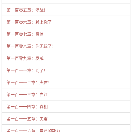
第一百零五章：混战！
第一百零六章：赖上你了
第一百零七章：震惊
第一百零八章：你无敌了！
第一百零九章：发威
第一百一十章：到了！
第一百一十二章：夫君！
第一百一十三章：白江
第一百一十四章：真相
第一百一十五章：夫君
第一百一十六章：自己的势力