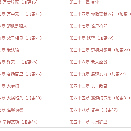
 万骨坟冢（加更16）
第二十一章 变化
章 万中无一（加更17）
第二十四章 你敢娶我么？（加更1
六章 楚枫是狠人
第二十七章 诡异符咒
章 父子相见（加更21）
第三十章 妖孽（加更22）
二章 我认输
第三十三章 楚枫对楚寻（加更23
章 许天一（加更25）
第三十六章 我来应战
章 名扬百里（加更26）
第三十九章 展现实力（加更27）
一章 大麻烦
第四十二章 以一敌百
章 大祸临头（加更30）
第四十五章 霸道的苏柔（加更31
七章 温馨晚餐
第四十八章 盗墓（加更32）
 掌握玄功（加更34）
第五十一章 界灵罗盘