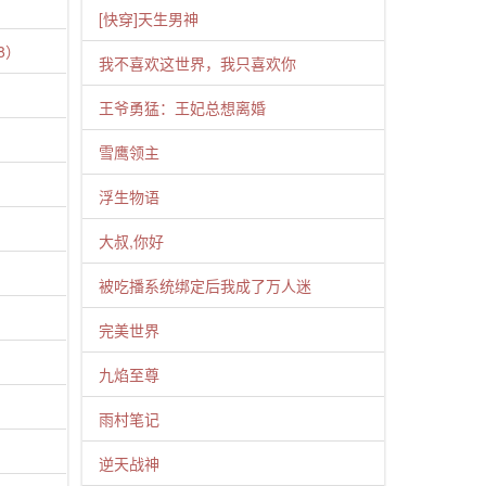
[快穿]天生男神
8）
我不喜欢这世界，我只喜欢你
王爷勇猛：王妃总想离婚
雪鹰领主
）
浮生物语
大叔,你好
被吃播系统绑定后我成了万人迷
完美世界
）
九焰至尊
雨村笔记
逆天战神