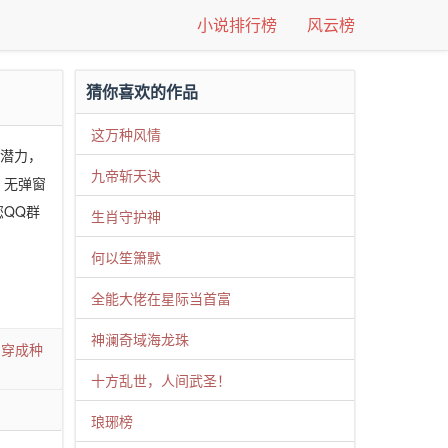
小说排行榜
风云榜
猜你喜欢的作品
这万种风情
论潜力，
九帝斩天诀
》无弹窗
QQ群
生肖守护神
何以笙箫默
全能大佬在星际当首富
神澜奇域海龙珠
/
穿成种
十方乱世，人间武圣！
琅琊榜