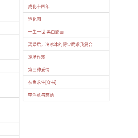
）
成化十四年
造化图
一生一世,黑白影画
离婚后，冷冰冰的傅少跪求我复合
逢场作戏
第三种爱情
）
杂鱼求生[穿书]
李鸿章与慈禧