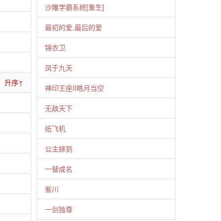
沙雕学霸系统[重生]
最初的爱,最后的爱
锦衣卫
凤于九天
升序↑
神印王座II皓月当空
无敌天下
纸飞机
公主嫁到
一替成名
紫川
一剑独尊