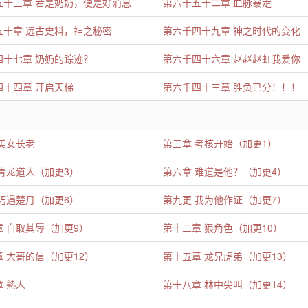
五十三章 若是奶奶，便是好消息
第六千五十二章 血脉暴走
五十章 远古史料，神之秘密
第六千四十九章 神之时代的变化
四十七章 奶奶的踪迹？
第六千四十六章 赵赵赵虹我爱你
四十四章 开启天梯
第六千四十三章 胜负已分！！！
美女长老
第三章 考核开始（加更1）
青龙道人（加更3）
第六章 难道是他？（加更4）
巧遇楚月（加更6）
第九更 我为他作证（加更7）
章 自取其辱（加更9）
第十二章 狠角色（加更10）
 大哥的信（加更12）
第十五章 龙兄虎弟（加更13）
 熟人
第十八章 林中尖叫（加更14）