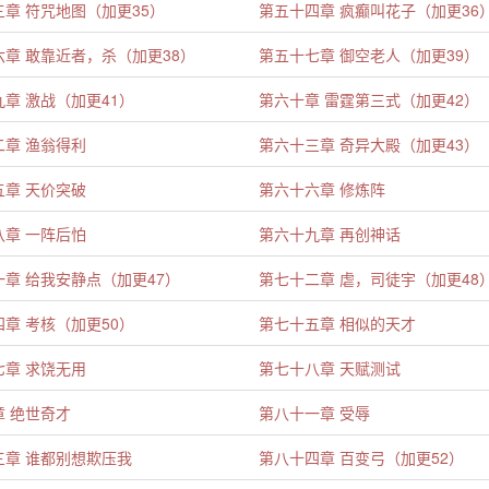
章 符咒地图（加更35）
第五十四章 疯癫叫花子（加更36
章 敢靠近者，杀（加更38）
第五十七章 御空老人（加更39）
章 激战（加更41）
第六十章 雷霆第三式（加更42）
二章 渔翁得利
第六十三章 奇异大殿（加更43）
五章 天价突破
第六十六章 修炼阵
八章 一阵后怕
第六十九章 再创神话
章 给我安静点（加更47）
第七十二章 虐，司徒宇（加更48
章 考核（加更50）
第七十五章 相似的天才
七章 求饶无用
第七十八章 天赋测试
章 绝世奇才
第八十一章 受辱
三章 谁都别想欺压我
第八十四章 百变弓（加更52）