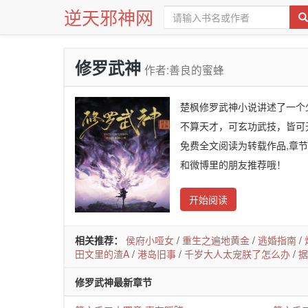
逆天邪神网
修罗武神
作者:善良的蜜蜂
楚枫修罗武神小说讲述了一个
不算天才，可玄功武技，皆可
免费全文阅读为转载作品,章
和微博里的朋友推荐哦！
开始阅读
相关推荐：
侯府小哑女
/
重生之遍地黄金
/
逃婚指南
/
田文里的渣A
/
港岛旧事
/
千岁大人太宠朕了怎么办
/
据
修罗武神最新章节