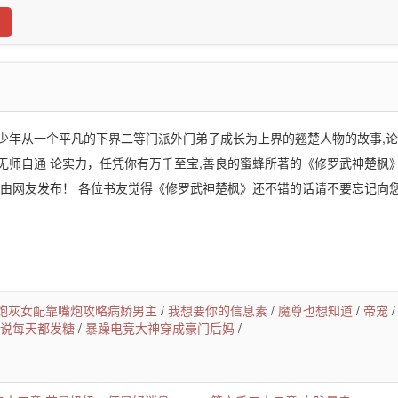
少年从一个平凡的下界二等门派外门弟子成长为上界的翘楚人物的故事,
无师自通 论实力，任凭你有万千至宝,善良的蜜蜂所著的《修罗武神楚枫
节由网友发布！ 各位书友觉得《修罗武神楚枫》还不错的话请不要忘记向您
炮灰女配靠嘴炮攻略病娇男主
/
我想要你的信息素
/
魔尊也想知道
/
帝宠
说每天都发糖
/
暴躁电竞大神穿成豪门后妈
/