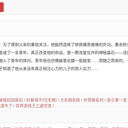
。为了得到父亲的重视关注，他毅然选择了修炼痛苦艰难的外功。春去秋
变成了一名青年，真正改变他的命运，是一颗流星化作的神秘晶石——流
融入了青年的体内，青年他也仿佛破茧化蝶一般蜕变……而随之而来的，
于知道了他从来没有真正倾注心力的儿子的惊人实力……
被我捡回家后
/
好看得不行[无限]
/
大杀戮系统
/
听雪楼系列
/
昆仑第一圣
上清华了
/
异界游戏王之虚空变
/