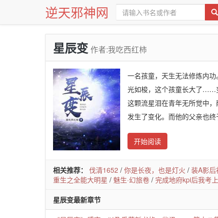
逆天邪神网
星辰变
作者:我吃西红柿
一名孩童，天生无法修炼内功
光如梭，这个孩童长大了……
这颗流星泪在青年无所觉中，
发生了变化。而他的父亲也终
开始阅读
相关推荐：
伐清1652
/
你是长夜，也是灯火
/
装A影后
重生之全能大明星
/
魅生·幻旅卷
/
完成地府kpi后我考
星辰变最新章节