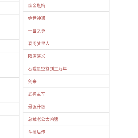
续金瓶梅
绝世神通
一世之尊
春闺梦里人
隋唐演义
吞噬星空签到三万年
剑来
武神主宰
最强升级
总裁老公太凶猛
斗破后传