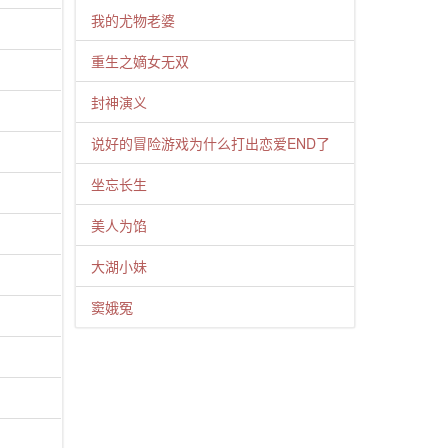
我的尤物老婆
重生之嫡女无双
封神演义
说好的冒险游戏为什么打出恋爱END了
坐忘长生
美人为馅
大湖小妹
窦娥冤