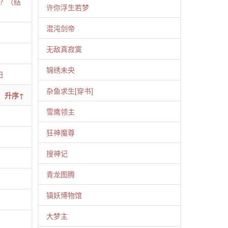
？（结
许你浮生若梦
混沌剑帝
无敌真寂寞
锦绣未央
日
杂鱼求生[穿书]
升序↑
雪鹰领主
狂神魔尊
搜神记
青龙图腾
镇妖博物馆
大梦主