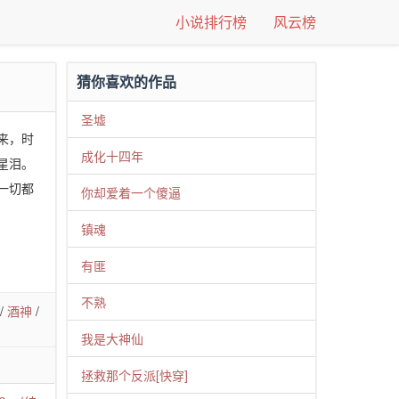
小说排行榜
风云榜
猜你喜欢的作品
圣墟
来，时
成化十四年
星泪。
一切都
你却爱着一个傻逼
镇魂
有匪
不熟
/
酒神
/
我是大神仙
拯救那个反派[快穿]