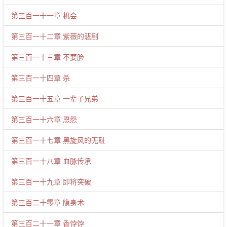
第三百一十一章 机会
第三百一十二章 紫薇的悲剧
第三百一十三章 不要脸
第三百一十四章 杀
第三百一十五章 一辈子兄弟
第三百一十六章 恩怨
第三百一十七章 黑旋风的无耻
第三百一十八章 血脉传承
第三百一十九章 即将突破
第三百二十零章 隐身术
第三百二十一章 香饽饽