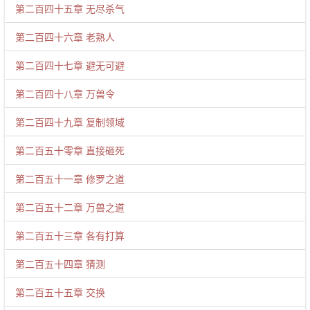
第二百四十五章 无尽杀气
第二百四十六章 老熟人
第二百四十七章 避无可避
第二百四十八章 万兽令
第二百四十九章 复制领域
第二百五十零章 直接砸死
第二百五十一章 修罗之道
第二百五十二章 万兽之道
第二百五十三章 各有打算
第二百五十四章 猜测
第二百五十五章 交换