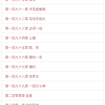
第一百九十一章 齐至星耀城
第一百九十二章 勾勾手指头
第一百九十三章 必须一战
第一百九十四章 心摄
第一百九十五章 胜，死
第一百九十六章 硬抗一击
第一百九十七章 赌约
第一百九十八章 伪界主
第一百九十九章 一招灭斗神
第二百零零章 血誓