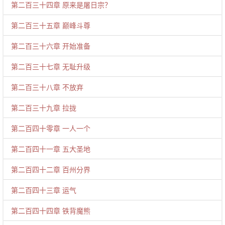
第二百三十四章 原来是屠日宗？
第二百三十五章 巅峰斗尊
第二百三十六章 开始准备
第二百三十七章 无耻升级
第二百三十八章 不放弃
第二百三十九章 拉拢
第二百四十零章 一人一个
第二百四十一章 五大圣地
第二百四十二章 百州分界
第二百四十三章 运气
第二百四十四章 铁背魔熊