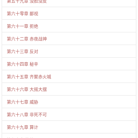
第五十九章 没脸没皮
第六十零章 鄙视
第六十一章 拒绝
第六十二章 赤夜战神
第六十三章 反对
第六十四章 秘辛
第六十五章 齐聚赤火城
第六十六章 大摇大摆
第六十七章 威胁
第六十八章 非死不可
第六十九章 算计