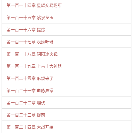
第一百一十四章 星耀交易场所
第一百一十五章 紫泉龙玉
第一百一十六章 提炼
第一百一十七章 表妹叶琳
第一百一十八章 阴阳冰火镜
第一百一十九章 上古十大神器
第一百二十零章 麻烦来了
第一百二十一章 血脉异常
第一百二十二章 埋伏
第一百二十三章 提前
第一百二十四章 大战开始