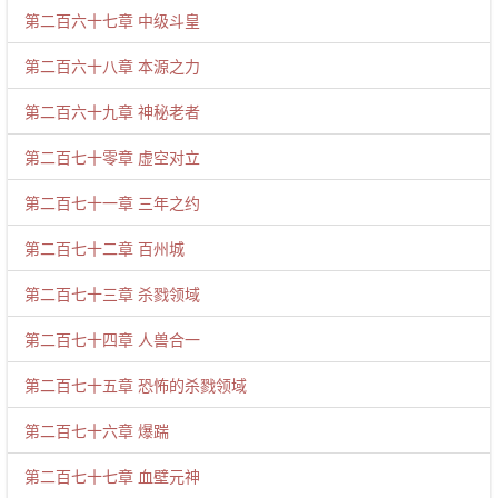
第二百六十七章 中级斗皇
第二百六十八章 本源之力
第二百六十九章 神秘老者
第二百七十零章 虚空对立
第二百七十一章 三年之约
第二百七十二章 百州城
第二百七十三章 杀戮领域
第二百七十四章 人兽合一
第二百七十五章 恐怖的杀戮领域
第二百七十六章 爆踹
第二百七十七章 血壁元神