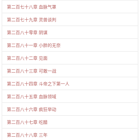
第二百七十八章 血脉气罩
第二百七十九章 灵兽谈判
第二百八十零章 阴谋
第二百八十一章 小胖的无奈
第二百八十二章 见面
第二百八十三章 可敢一战
第二百八十四章 斗帝之下第一人
第二百八十五章 血脉领域
第二百八十六章 疯狂举动
第二百八十七章 吃醋
第二百八十八章 三年