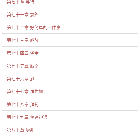
第七十章 等待
第七十一章 意外
第七十二章 好简单的一件事
第七十三章 威胁
第七十四章 侥幸
第七十五章 厮杀
第七十六章 忍
第七十七章 血螳螂
第七十八章 拜托
第七十九章 梦速神通
第八十章 魔乱