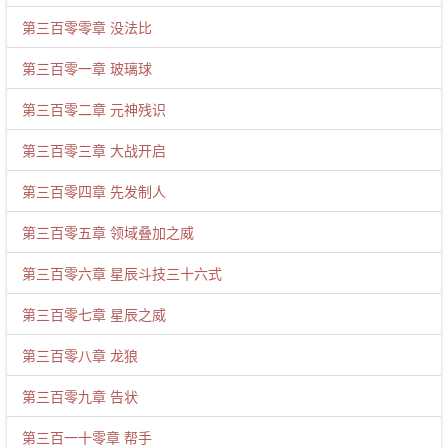
第三百零零章 没法比
第三百零一章 玻璃球
第三百零二章 元神残识
第三百零三章 大战开启
第三百零四章 先发制人
第三百零五章 领域叠加之威
第三百零六章 星辰斗技三十六式
第三百零七章 星辰之威
第三百零八章 龙狼
第三百零九章 告状
第三百一十零章 帮手