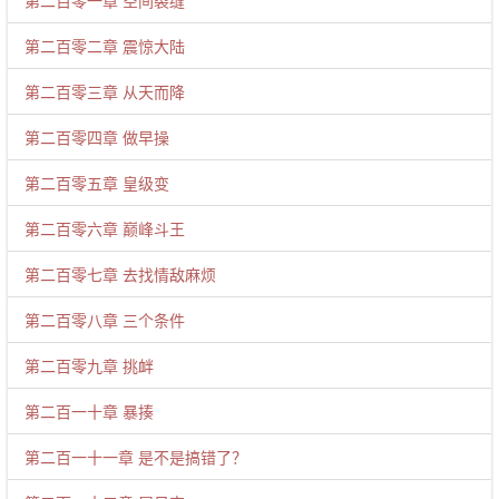
第二百零一章 空间裂缝
第二百零二章 震惊大陆
第二百零三章 从天而降
第二百零四章 做早操
第二百零五章 皇级变
第二百零六章 巅峰斗王
第二百零七章 去找情敌麻烦
第二百零八章 三个条件
第二百零九章 挑衅
第二百一十章 暴揍
第二百一十一章 是不是搞错了？