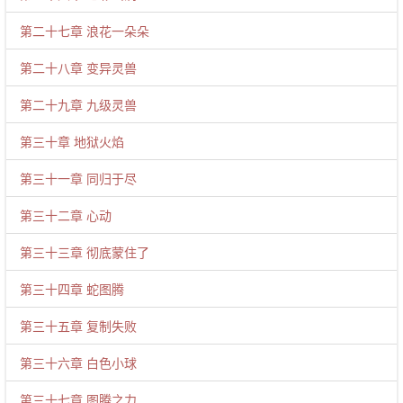
第二十七章 浪花一朵朵
第二十八章 变异灵兽
第二十九章 九级灵兽
第三十章 地狱火焰
第三十一章 同归于尽
第三十二章 心动
第三十三章 彻底蒙住了
第三十四章 蛇图腾
第三十五章 复制失败
第三十六章 白色小球
第三十七章 图腾之力