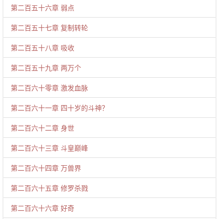
第二百五十六章 弱点
第二百五十七章 复制转轮
第二百五十八章 吸收
第二百五十九章 两万个
第二百六十零章 激发血脉
第二百六十一章 四十岁的斗神？
第二百六十二章 身世
第二百六十三章 斗皇巅峰
第二百六十四章 万兽界
第二百六十五章 修罗杀戮
第二百六十六章 好奇