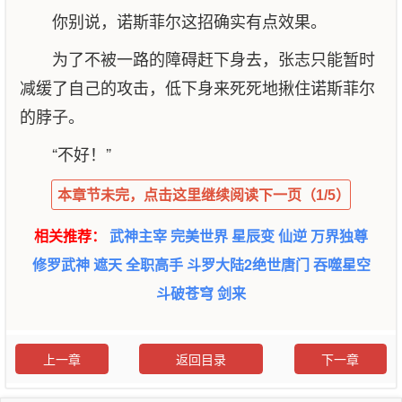
你别说，诺斯菲尔这招确实有点效果。
为了不被一路的障碍赶下身去，张志只能暂时
减缓了自己的攻击，低下身来死死地揪住诺斯菲尔
的脖子。
“不好！”
本章节未完，点击这里继续阅读下一页（1/5）
相关推荐：
武神主宰
完美世界
星辰变
仙逆
万界独尊
修罗武神
遮天
全职高手
斗罗大陆2绝世唐门
吞噬星空
斗破苍穹
剑来
上一章
返回目录
下一章