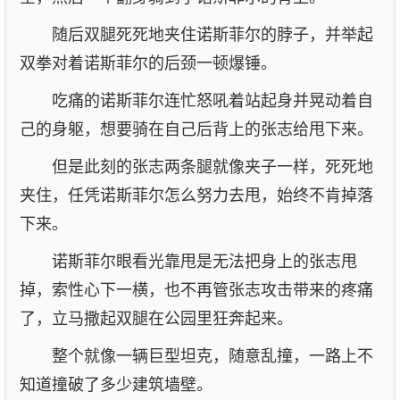
随后双腿死死地夹住诺斯菲尔的脖子，并举起
双拳对着诺斯菲尔的后颈一顿爆锤。
吃痛的诺斯菲尔连忙怒吼着站起身并晃动着自
己的身躯，想要骑在自己后背上的张志给甩下来。
但是此刻的张志两条腿就像夹子一样，死死地
夹住，任凭诺斯菲尔怎么努力去甩，始终不肯掉落
下来。
诺斯菲尔眼看光靠甩是无法把身上的张志甩
掉，索性心下一横，也不再管张志攻击带来的疼痛
了，立马撒起双腿在公园里狂奔起来。
整个就像一辆巨型坦克，随意乱撞，一路上不
知道撞破了多少建筑墙壁。