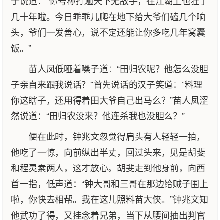
子说道：“你号称打遍天下无敌手，在江湖上也狂了
几十年啦。今日乖乖儿爬在地下给大爷们磕几个响
头，爷们一发善心，说不定还能让你多吃几年窝囊
饭。”
苗人凤低哑着嗓子道：“田归农呢？他怎么没胆
子亲自来跟我说话？”首先说话的汉子笑道：“料理
你这瞎子，还用得着田大爷自己出马么？”苗人凤涩
然说道：“田归农没来？他连杀我也没胆么？”
便在此时，钟兆文忽觉得肩头有人轻轻一拍，
他吃了一惊，向前纵出半丈，回过头来，见是胡斐
和程灵素两人，这才放心。胡斐走到他身前，向西
首一指，低声道：“钟大哥和三哥在那边给贼子围上
啦，你快去相帮。我在这儿照料苗大侠。”钟兆文知
他武功了得，又挂念着兄弟，当下从腰间抽出判官