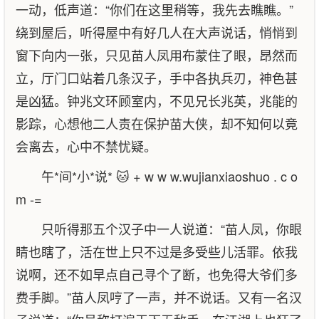
一动，低声道：“你们在这里稍等，我先去瞧瞧。”
绕到屋后，听得屋中有好几人在大声说话，悄悄到
窗下向内一张，只见苗人凤用布蒙住了眼，昂然而
立，厅门口站着几条汉子，手中各执兵刃，神色甚
是凶猛。钟兆文环顾室内，不见兄长兆英，兆能的
影踪，心想他二人责在保护苗大侠，却不知何以竟
会离去，心中不禁忧疑。
午*间*小*说* 🐱 + w w w.wujianxiaoshuo . c o
m -=
只听得那五个汉子中一人说道：“苗人凤，你眼
睛也瞎了，活在世上只不过是多受些儿活罪。依我
说啊，还不如早点自己寻个了断，也免得大爷们多
费手脚。”苗人凤哼了一声，并不说话。又有一名汉