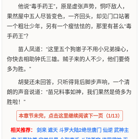
他说“毒手药王”，原是虚张声势，恫吓敌人，
果然屋中五人尽皆变色，一齐回头，却见门口站著
一个粗壮少年，另有一个瘦怯怯的，那里有甚么“毒
手药王”？
苗人凤道：“这里五个狗崽子不用小兄弟操心，
你快去相助钟氏三雄。贼子来的人不少，他们要倚
多为胜。”
胡斐还未回答，只听得背后脚步声响，一个清
朗的声音说道：“苗兄料事如神，我们果然是倚多为
胜啦！”
本章节未完，点击这里继续阅读下一页（1/13）
相关推荐：
剑来
遮天
斗罗大陆2绝世唐门
仙逆
武神主