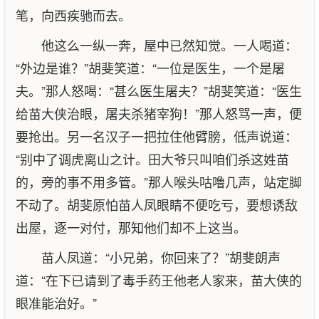
笔，向西疾驰而去。
他这么一纵一奔，屋中已然知觉。一人喝道：
“外边是谁？”胡斐笑道：“一位是医生，一个是屠
夫。”那人怒喝：“甚么医生屠夫？”胡斐笑道：“医生
给苗大侠治眼，屠夫杀猪宰狗！”那人怒骂一声，便
要抢出。另一名汉子一把拉住他臂膀，低声说道：
“别中了调虎离山之计。田大爷只叫咱们杀这姓苗
的，旁的事不用多管。”那人喉头咕噜几声，站定脚
不动了。胡斐原怕苗人凤眼睛不便吃亏，要想诱敌
出屋，逐一对付，那知他们却不上这当。
苗人凤道：“小兄弟，你回来了？”胡斐朗声
道：“在下已请到了毒手药王他老人家来，苗大侠的
眼准能治好。”