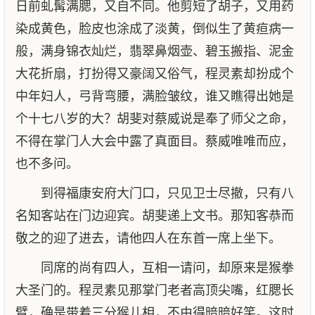
日前虬髯满腮，又自不同。他剪短了胡子，又用药
染成黄色，脸皮也涂成了淡黄，倒似生了黄疸病一
般，满身锦衣灿烂，翡翠鼻烟壶、碧玉搬指、泥金
大花折扇，打扮得又豪阔又俗气，程灵素却扮成个
中年妇人，弓背弯腰，满脸皱纹，谁又瞧得出她是
个十七八岁的大？胡斐对蔡威说是奉了师父之命，
不得在掌门人大会中露了真面目。蔡威唯唯而应，
也不多问。
到得福康安府大门口，只见卫士尽撤，只有八
名知客站在门边迎宾。胡斐递上文书。那知客恭而
敬之的迎了进去，请他四人在东首一席上坐下。
同席的尚有四人，互相一请问，却原来是猴拳
大圣门的。程灵素见那掌门老者高顶尖嘴，红腮长
臂，确是带着三分猴儿相，不由得暗暗好笑。这时