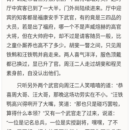
厅中宾客已到了一大半，门外尚陆续进来。厅中迎
宾的知客都是福康安手下武官，有的竟是三四品的
大员，若是出了福府，哪一个不是声威煊赫的高官
大将，但在大帅府中，却不过是请客随员一般，比
之童仆厮养也高不了多少。胡斐一瞥之间，只见周
铁鹪和汪铁鹗并肩走来。两人喜气洋洋，服色顶戴
都已换过，显已升了官。周汪二人走过胡斐和程灵
素身前，自没认出他们。
只听另外两个武官向周汪二人笑嘻嘻的道：“恭
喜周大哥、汪大哥，那晚这场功劳实在不小。”汪铁
鹗高兴得咧开了大嘴，笑道：“那也只是碰巧罢啦，
算得什么本领？”又有一个武官走了过来，说道：
“一位是记名总兵，一位是实授副将，嘿嘿，了不