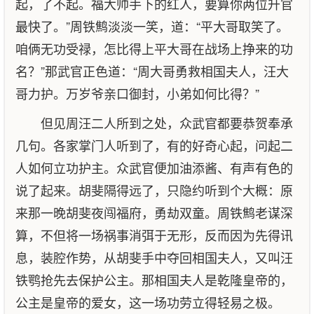
起，了不起。福大帅手下的红人，要算你两位升官
最快了。”周铁鹪淡淡一笑，道：“平大哥取笑了。
咱俩无功受禄，怎比得上平大哥在战场上挣来的功
名？”那武官正色道：“周大哥勇救相国夫人，汪大
哥力护。万岁爷亲口御封，小弟如何比得？”
但见周汪二人所到之处，众武官都要恭贺奉承
几句。各家掌门人听到了，有的好奇心起，问起二
人如何立功护主。众武官便加油添酱、有声有色的
说了起来。胡斐隔得远了，只隐约听到个大概：原
来那一晚胡斐夜闯福府，勇劫双童。周铁鹪老谋深
算，不但将一场祸事消弭于无形，反而因为先得讯
息，装腔作势，从胡斐手中夺回相国夫人，又叫汪
铁鹗抢先去保护公主。那相国夫人是乾隆皇帝的，
公主是皇帝的爱女，这一场功劳立得轻易之极。