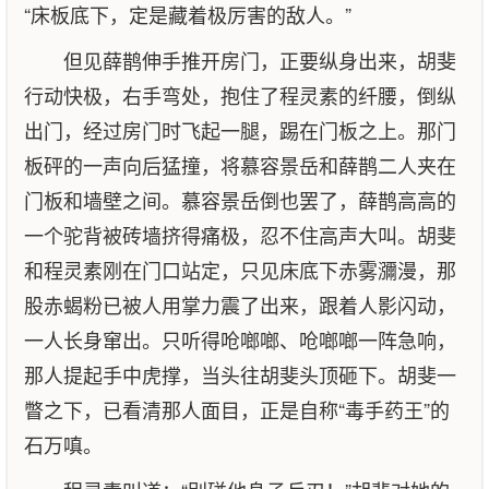
“床板底下，定是藏着极厉害的敌人。”
但见薛鹊伸手推开房门，正要纵身出来，胡斐
行动快极，右手弯处，抱住了程灵素的纤腰，倒纵
出门，经过房门时飞起一腿，踢在门板之上。那门
板砰的一声向后猛撞，将慕容景岳和薛鹊二人夹在
门板和墙壁之间。慕容景岳倒也罢了，薛鹊高高的
一个驼背被砖墙挤得痛极，忍不住高声大叫。胡斐
和程灵素刚在门口站定，只见床底下赤雾瀰漫，那
股赤蝎粉已被人用掌力震了出来，跟着人影闪动，
一人长身窜出。只听得呛啷啷、呛啷啷一阵急响，
那人提起手中虎撑，当头往胡斐头顶砸下。胡斐一
瞥之下，已看清那人面目，正是自称“毒手药王”的
石万嗔。