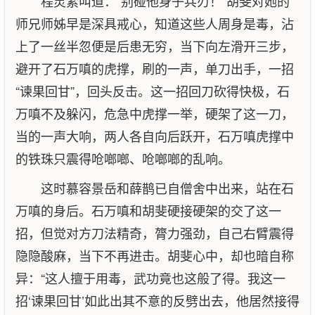
程灵素叫道：“别碰他身子兵刃！”胡斐对她的
师兄师姊早是深具戒心，知道这些人周身是毒，沾
上了一丝半忽便是后患无穷，当下向左滑开三步，
避开了石万嗔的虎撑，刷的一声，单刀出手，一招
“谏果回甘”，回头反击。这一招回刀砍得快极，石
万嗔不及躲闪，危急中虎撑一举，硬架了这一刀，
当的一声大响，两人各自向后跃开，石万嗔虎撑中
的铁珠只震得呛啷啷、呛啷啷的乱响。
这时慕容景岳和薛鹊已自僧舍中出来，站在石
万嗔的身后。石万嗔和胡斐硬接硬架的交了这一
招，但觉对方刀法精奇，膂力强劲，自己右臂震得
隐隐酸麻，当下不再进击。胡斐心中，却也暗自称
异：“这人擅于用毒，武功竟也这般了得。我这一
招‘谏果回甘’如此出其不意的反劈出去，他居然接得