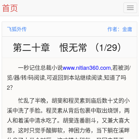
首页
飞狐外传
作者：金庸
第二十章 恨无常 （1/29）
一秒记住总裁小说
www.nitian360.com
,若被浏/
览/器/转/码阅读,可返回到本站继续阅读,知道了吗
2？
忙乱了半晚，胡斐和程灵素到庙后数十丈的小
溪中洗了手脸。程灵素从背后包裹中取出烧饼，两
人和着溪中清水吃了。胡斐连番剧斗，又兼大喜大
悲，这时只觉手酸脚软，神困力倦，当下躺在溪畔