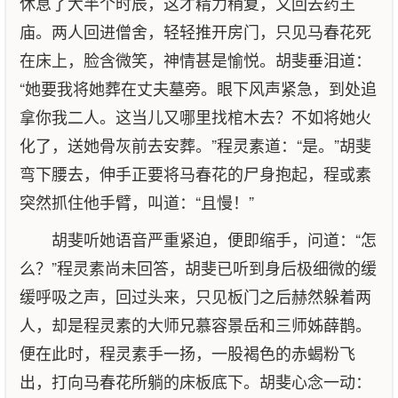
休息了大半个时辰，这才精力稍复，又回去药王
庙。两人回进僧舍，轻轻推开房门，只见马春花死
在床上，脸含微笑，神情甚是愉悦。胡斐垂泪道：
“她要我将她葬在丈夫墓旁。眼下风声紧急，到处追
拿你我二人。这当儿又哪里找棺木去？不如将她火
化了，送她骨灰前去安葬。”程灵素道：“是。”胡斐
弯下腰去，伸手正要将马春花的尸身抱起，程或素
突然抓住他手臂，叫道：“且慢！”
胡斐听她语音严重紧迫，便即缩手，问道：“怎
么？”程灵素尚未回答，胡斐已听到身后极细微的缓
缓呼吸之声，回过头来，只见板门之后赫然躲着两
人，却是程灵素的大师兄慕容景岳和三师姊薛鹊。
便在此时，程灵素手一扬，一股褐色的赤蝎粉飞
出，打向马春花所躺的床板底下。胡斐心念一动：