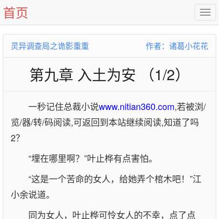
首页
灵异调查局之诡影重重
作者：诸葛小花花
第九章 入土为安 （1/2）
一秒记住总裁小说
www.nitian360.com
,若被浏/
览/器/转/码阅读,可返回到本站继续阅读,知道了吗
2？
“埋在哪里啊？”叶止桦有点害怕。
“这是一个苦命的女人，给她弄个棺木吧！”江
小余说道。
同为女人，叶止桦可怜女人的不幸，点了点