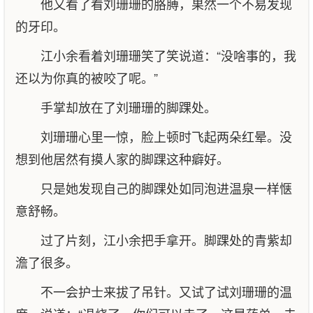
他又看了看刘珊珊的胳膊，果然一个不易发现
的牙印。
江小余看着刘珊珊笑了笑说道：“没啥事的，我
还以为你真的被咬了呢。”
手掌却放在了刘珊珊的脚踝处。
刘珊珊心里一惊，脸上顿时飞起两朵红晕。没
想到他居然有摸人家的脚踝这种癖好。
只是她发现自己的脚踝处如同泡进温泉一样惬
意舒畅。
过了片刻，江小余把手拿开。脚踝处的青紫却
澹了很多。
不一会护士来拔了吊针。又试了试刘珊珊的温