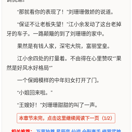
“那就看你的表现了！”刘珊珊傲娇的说道。
“保证不让老板失望！”江小余发动了这台老掉
牙的车子。一路颠簸的到了刘珊珊的家中。
果然是有钱人家，深宅大院，富丽堂皇。
江小余四处的打量着。不由得在心里赞叹“”果
然是好风水好格局“”
一个保姆模样的中年妇女打开了门。
“小姐回来啦。”
“王嫂好！”刘珊珊甜甜的叫了一声。
本章节未完，点击这里继续阅读下一页（1/2）
相关推荐：
万界独尊
星辰变
仙逆
全职高手
修罗武神