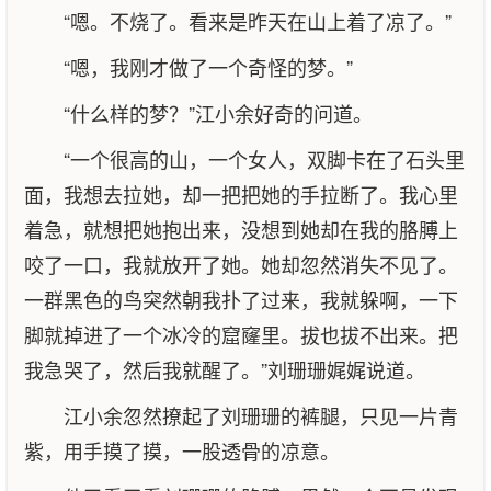
“嗯。不烧了。看来是昨天在山上着了凉了。”
“嗯，我刚才做了一个奇怪的梦。”
“什么样的梦？”江小余好奇的问道。
“一个很高的山，一个女人，双脚卡在了石头里
面，我想去拉她，却一把把她的手拉断了。我心里
着急，就想把她抱出来，没想到她却在我的胳膊上
咬了一口，我就放开了她。她却忽然消失不见了。
一群黑色的鸟突然朝我扑了过来，我就躲啊，一下
脚就掉进了一个冰冷的窟窿里。拔也拔不出来。把
我急哭了，然后我就醒了。”刘珊珊娓娓说道。
江小余忽然撩起了刘珊珊的裤腿，只见一片青
紫，用手摸了摸，一股透骨的凉意。