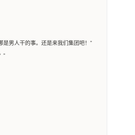
哪是男人干的事。还是来我们集团吧！”
”