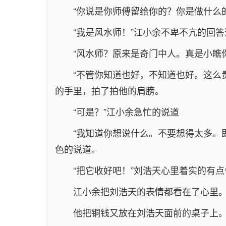
“你说是你师傅留给你的？你是做什么的
“我是风水师！”江小余不卑不亢的回答
“风水师？原来是奇门中人。真是小瞧
“不管你知道也好，不知道也好。这么
的手里，拍了拍他的肩膀。
“可是？”江小余急忙的说道
“我知道你想说什么。不要想得太多。
色的说道。
“把它收好吧！”刘浩天心里着实的有
江小余把刘浩天的表情都看在了心里
他把铜钱又放在刘浩天面前的桌子上