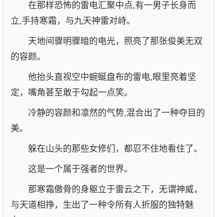
在那样恐怖的雷电汇聚中点,有一男子长身而
立,手持寒霜，与九天神雷对峙。
天地间骤明骤暗的电光，照亮了那张俊美无双
的容颜。
他抬头直视空中蜿蜒盘布的雷电,眼里亮着坚
定，嘴角甚至敢于勾起一点笑。
冷静的容颜和凛然的气势,混合出了一种夺目的
美。
躲在山头的那些女修们，都忍不住地看住了。
这是一个属于强者的世界。
那寒霜傲骨的身躯立于雷云之下，无谓神威，
与天道相挣，生出了一种令所有人折服的独特魅