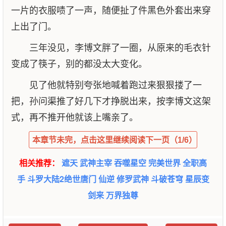
一片的衣服啧了一声，随便扯了件黑色外套出来穿
上出了门。
三年没见，李博文胖了一圈，从原来的毛衣针
变成了筷子，别的都没太大变化。
见了他就特别夸张地喊着跑过来狠狠搂了一
把，孙问渠推了好几下才挣脱出来，按李博文这架
式，再不推开他就该上嘴亲了。
本章节未完，点击这里继续阅读下一页（1/6）
相关推荐：
遮天
武神主宰
吞噬星空
完美世界
全职高
手
斗罗大陆2绝世唐门
仙逆
修罗武神
斗破苍穹
星辰变
剑来
万界独尊