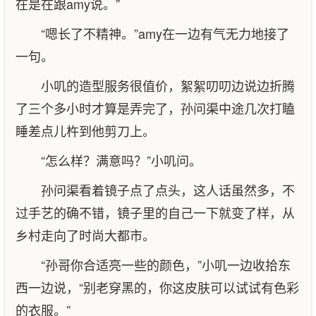
在是在跟amy说。”
“嗯长了不精神。”amy在一边有气无力地接了
一句。
小叽的造型服务很值价，絮絮叨叨边说边折腾
了三个多小时才算是弄完了，孙问渠中途几次打瞌
睡差点儿杵到他剪刀上。
“怎么样？满意吗？”小叽问。
孙问渠看着镜子点了点头，这人话虽然多，不
过手艺的确不错，镜子里的自己一下就变了样，从
乡村走向了时尚大都市。
“孙哥你合适亮一些的颜色，”小叽一边收拾东
西一边说，“别老穿黑的，你这皮肤可以试试有色彩
的衣服。”