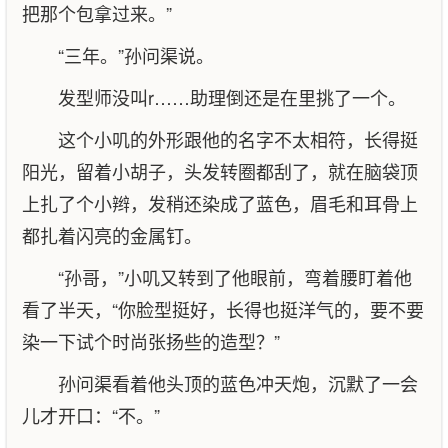
把那个包拿过来。”
“三年。”孙问渠说。
发型师没叫r……助理倒还是在里挑了一个。
这个小叽的外形跟他的名字不太相符，长得挺
阳光，留着小胡子，头发转圈都刮了，就在脑袋顶
上扎了个小辫，发稍还染成了蓝色，眉毛和耳骨上
都扎着闪亮的金属钉。
“孙哥，”小叽又转到了他眼前，弯着腰盯着他
看了半天，“你脸型挺好，长得也挺洋气的，要不要
染一下试个时尚张扬些的造型？”
孙问渠看着他头顶的蓝色冲天炮，沉默了一会
儿才开口：“不。”