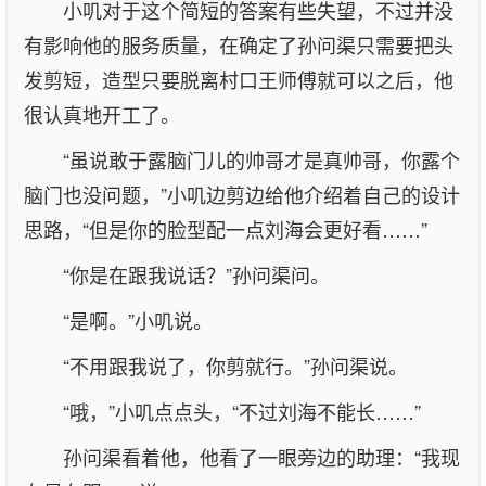
小叽对于这个简短的答案有些失望，不过并没
有影响他的服务质量，在确定了孙问渠只需要把头
发剪短，造型只要脱离村口王师傅就可以之后，他
很认真地开工了。
“虽说敢于露脑门儿的帅哥才是真帅哥，你露个
脑门也没问题，”小叽边剪边给他介绍着自己的设计
思路，“但是你的脸型配一点刘海会更好看……”
“你是在跟我说话？”孙问渠问。
“是啊。”小叽说。
“不用跟我说了，你剪就行。”孙问渠说。
“哦，”小叽点点头，“不过刘海不能长……”
孙问渠看着他，他看了一眼旁边的助理：“我现