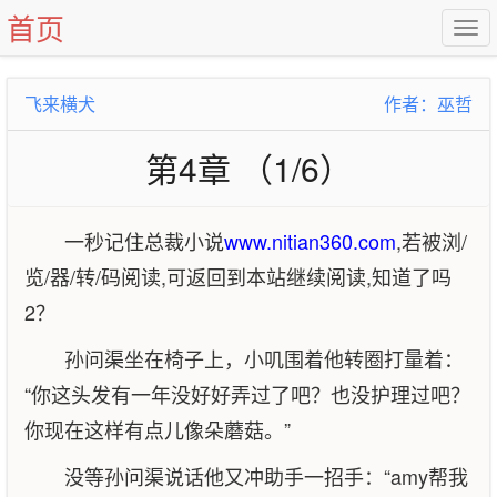
首页
飞来横犬
作者：巫哲
第4章 （1/6）
一秒记住总裁小说
www.nitian360.com
,若被浏/
览/器/转/码阅读,可返回到本站继续阅读,知道了吗
2？
孙问渠坐在椅子上，小叽围着他转圈打量着：
“你这头发有一年没好好弄过了吧？也没护理过吧？
你现在这样有点儿像朵蘑菇。”
没等孙问渠说话他又冲助手一招手：“amy帮我