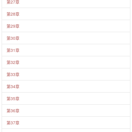
第27章
第28章
第29章
第30章
第31章
第32章
第33章
第34章
第35章
第36章
第37章