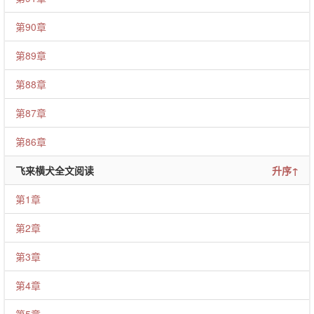
第90章
第89章
第88章
第87章
第86章
飞来横犬全文阅读
升序↑
第1章
第2章
第3章
第4章