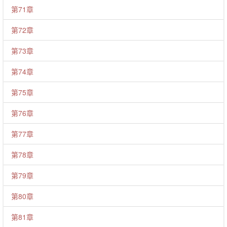
第71章
第72章
第73章
第74章
第75章
第76章
第77章
第78章
第79章
第80章
第81章