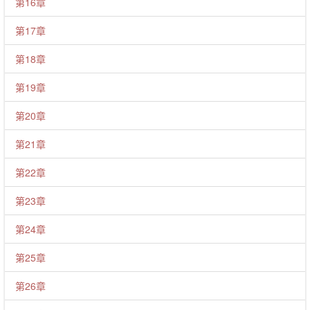
第16章
第17章
第18章
第19章
第20章
第21章
第22章
第23章
第24章
第25章
第26章