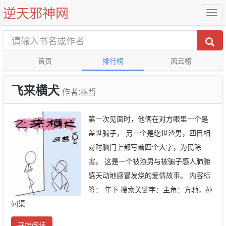
逆天邪神网
首页
排行榜
风云榜
飞来横犬
作者:巫哲
第一次见面时，他俩在对方眼里一个是
盖世骗子， 另一个是绝世渣男，四目相
对时脑门上都写着四个大字，为民除
害。 这是一个被渣男与被骗子感人肺腑
感天动地感冒发烧的爱情故事。 内容标
签： 年下 搜索关键字：主角：方驰，孙
问渠
开始阅读