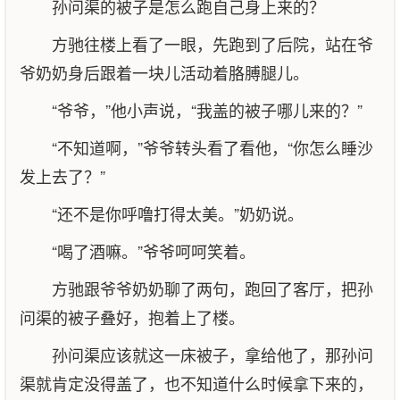
孙问渠的被子是怎么跑自己身上来的？
方驰往楼上看了一眼，先跑到了后院，站在爷
爷奶奶身后跟着一块儿活动着胳膊腿儿。
“爷爷，”他小声说，“我盖的被子哪儿来的？”
“不知道啊，”爷爷转头看了看他，“你怎么睡沙
发上去了？”
“还不是你呼噜打得太美。”奶奶说。
“喝了酒嘛。”爷爷呵呵笑着。
方驰跟爷爷奶奶聊了两句，跑回了客厅，把孙
问渠的被子叠好，抱着上了楼。
孙问渠应该就这一床被子，拿给他了，那孙问
渠就肯定没得盖了，也不知道什么时候拿下来的，