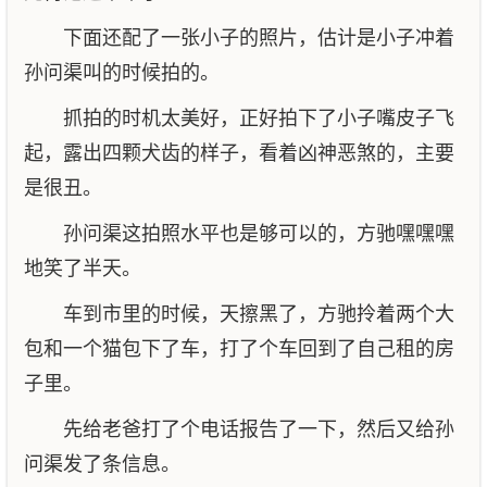
下面还配了一张小子的照片，估计是小子冲着
孙问渠叫的时候拍的。
抓拍的时机太美好，正好拍下了小子嘴皮子飞
起，露出四颗犬齿的样子，看着凶神恶煞的，主要
是很丑。
孙问渠这拍照水平也是够可以的，方驰嘿嘿嘿
地笑了半天。
车到市里的时候，天擦黑了，方驰拎着两个大
包和一个猫包下了车，打了个车回到了自己租的房
子里。
先给老爸打了个电话报告了一下，然后又给孙
问渠发了条信息。