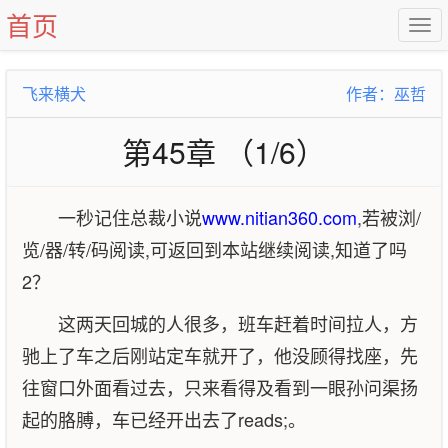
首页
飞来横犬
作者：巫哲
第45章 （1/6）
一秒记住总裁小说
www.nitian360.com
,若被浏/
览/器/转/码阅读,可返回到本站继续阅读,知道了吗
2？
这两天回城的人很多，班车赶着时间拉人，方
驰上了车之后刚站定车就开了，他没顾得找座，先
往窗口外面看过去，只来看得及看到一眼孙问渠扬
起的胳膊，车已经开出去了reads;。