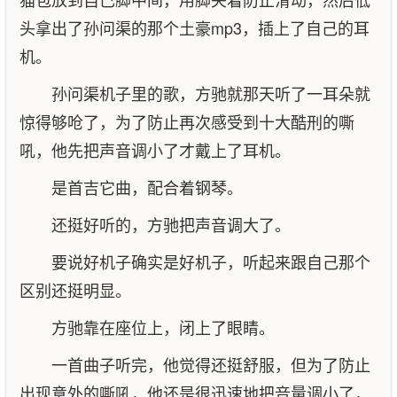
头拿出了孙问渠的那个土豪mp3，插上了自己的耳
机。
孙问渠机子里的歌，方驰就那天听了一耳朵就
惊得够呛了，为了防止再次感受到十大酷刑的嘶
吼，他先把声音调小了才戴上了耳机。
是首吉它曲，配合着钢琴。
还挺好听的，方驰把声音调大了。
要说好机子确实是好机子，听起来跟自己那个
区别还挺明显。
方驰靠在座位上，闭上了眼睛。
一首曲子听完，他觉得还挺舒服，但为了防止
出现意外的嘶吼，他还是很迅速地把音量调小了，