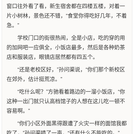
窗口往外看了看，新生宿舍都在四楼五楼，对着一
片小树林，景色还不错，“食堂你得吃好几年，不着
急。”
学校门口的街很热闹，全是小店，吃的穿的用
的加网吧一应俱全，小饭店最多，然后是各种奶茶
店和服装店，眼镜店居然都有四五个。
“还是老校区好，”孙问渠说，“你们那个新校区
在郊外，估计挺荒凉。”
“吃什么呢？”方驰看着路边的一溜小饭店，“你
这种一出门就只认高档馆子的人想在这儿吃一顿不
容易啊。”
“你们小区外面黑得跟遭了火灾一样的面馆我都
吃了，”孙问渠啧了一声，“还有什么不能吃的。”