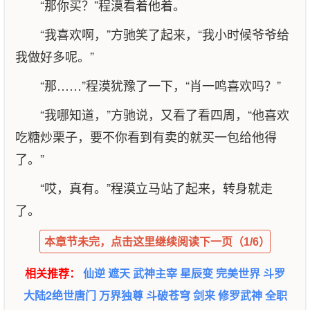
“那你买？”程漠看着他着。
“我喜欢啊，”方驰笑了起来，“我小时候爷爷给
我做好多呢。”
“那……”程漠犹豫了一下，“肖一鸣喜欢吗？”
“我哪知道，”方驰说，又看了看四周，“他喜欢
吃糖炒栗子，要不你看到有卖的就买一包给他得
了。”
“哎，真有。”程漠立马站了起来，转身就走
了。
本章节未完，点击这里继续阅读下一页（1/6）
相关推荐：
仙逆
遮天
武神主宰
星辰变
完美世界
斗罗
大陆2绝世唐门
万界独尊
斗破苍穹
剑来
修罗武神
全职