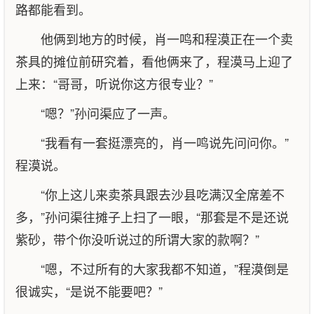
路都能看到。
他俩到地方的时候，肖一鸣和程漠正在一个卖
茶具的摊位前研究着，看他俩来了，程漠马上迎了
上来：“哥哥，听说你这方很专业？”
“嗯？”孙问渠应了一声。
“我看有一套挺漂亮的，肖一鸣说先问问你。”
程漠说。
“你上这儿来卖茶具跟去沙县吃满汉全席差不
多，”孙问渠往摊子上扫了一眼，“那套是不是还说
紫砂，带个你没听说过的所谓大家的款啊？”
“嗯，不过所有的大家我都不知道，”程漠倒是
很诚实，“是说不能要吧？”