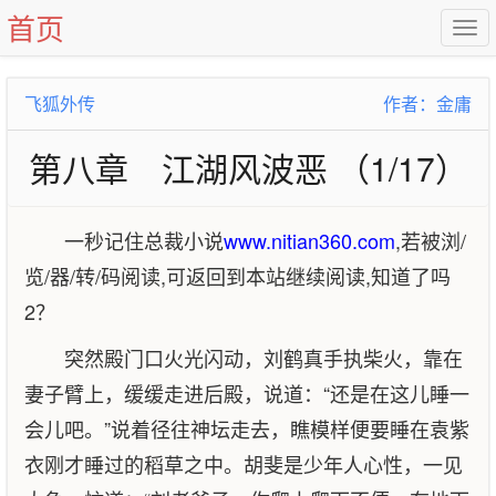
首页
飞狐外传
作者：金庸
第八章 江湖风波恶 （1/17）
一秒记住总裁小说
www.nitian360.com
,若被浏/
览/器/转/码阅读,可返回到本站继续阅读,知道了吗
2？
突然殿门口火光闪动，刘鹤真手执柴火，靠在
妻子臂上，缓缓走进后殿，说道：“还是在这儿睡一
会儿吧。”说着径往神坛走去，瞧模样便要睡在袁紫
衣刚才睡过的稻草之中。胡斐是少年人心性，一见