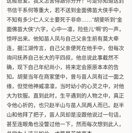
这般恩爱。我又怎舍得跟你分开？可是你知道这封
书信干系何等重大，若不送到金面佛苗大侠手中，
不知有多少仁人义士要死于非命……”胡斐听到“金
面佛苗大侠”六字，心中一凛，险些儿“啊”的一声，
惊呼出来。他知苗人凤与自己父亲生前有莫大牵
连，据江湖传言，自己父亲便死在他手中，但每次
询问抚养自己长大的平四叔，他总说此事截然不
确，现下自己年纪尚小，将来定会原原本本的告
知。胡斐当年在商家堡中，曾与苗人凤有过一面之
缘，但觉他神威凛凛，当时幼小的心灵之中，对他
大为钦服。直到此时，生平遇到的人物之中，真正
令他心折的，也只赵半山与苗人凤两人而已。赵半
山和他拜了把子，苗人凤却是没跟他说过一句话，
甚至连眼角也没瞥过他一下，然而每次想到此人，