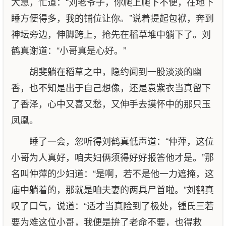
大急，忙道：“刘老爷子，你爬上爬下不便，在地下
睡方便得多，我的铺位让你。”说着提起包袱，奔到
神坛旁边，伸脚跨上，抢先在稻草堆中躺下了。刘
鹤真谢道：“小哥真是心好。”
胡斐躺在稻草之中，隐约闻到一股淡淡的幽
香，也不知是出于自己想像，还是袁紫衣当真留下
了香泽，心中又喜又愁，又伸手去摸怀中的那只玉
凤凰。
睡了一会，忽听得刘鹤真低声道：“仲萍，这位
小哥为人真好，咱夫妇俩须得好好报答他才是。”那
名叫仲萍的少妇道：“是啊，若不是他一力遮掩，这
庙中躺着的，那就是咱夫妻的两具尸首啦。”刘鹤真
叹了口气，说道：“适才当真险到了极处，锺氏三若
要为难这位小哥，我便是拚了老命不要，也得救