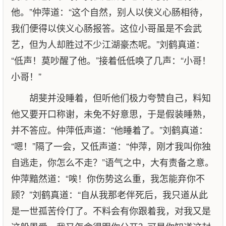
他。”仲萍道：“这个自然，别人以侠义心肠相待，
我们便得以侠义心肠报答。这位小哥虽是不会武
艺，但为人却胜过不少江湖豪杰呢。”刘鹤真道：
“低声！莫吵醒了他。”接着低低唤了几声：“小哥！
小哥！”
胡斐并没睡着，但听他们极力夸赞自己，料知
他又要开口称谢，未免不好意思，于是假装睡熟，
并不答应。仲萍低声道：“他睡着了。”刘鹤真道：
“嗯！”隔了一会，又低声道：“仲萍，刚才我叫你独
自逃走，你怎么不走？”语气之中，大有责备之意。
仲萍黯然道：“唉！你伤势这么重，我怎能弃你不
顾？”刘鹤真道：“自从我那老伴死后，我只道从此
是一世孤苦伶仃了。不料会有你跟着我，对我又是