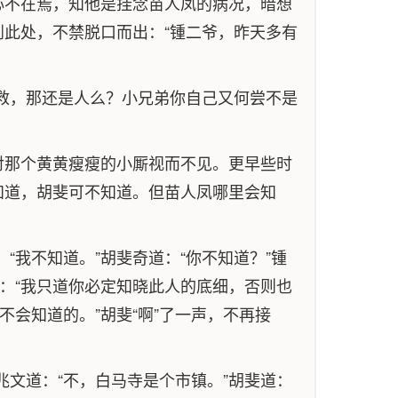
心不在焉，知他是挂念苗人凤的病况，暗想
此处，不禁脱口而出：“锺二爷，昨天多有
救，那还是人么？小兄弟你自己又何尝不是
对那个黄黄瘦瘦的小厮视而不见。更早些时
知道，胡斐可不知道。但苗人凤哪里会知
“我不知道。”胡斐奇道：“你不知道？”锺
：“我只道你必定知晓此人的底细，否则也
会知道的。”胡斐“啊”了一声，不再接
兆文道：“不，白马寺是个市镇。”胡斐道：