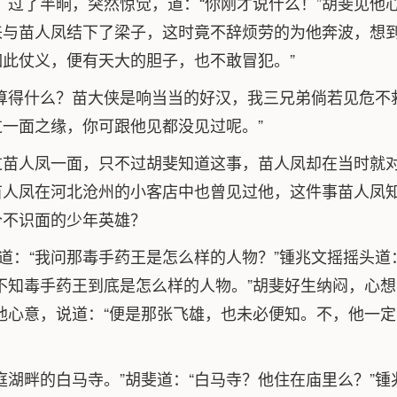
，过了半晌，突然惊觉，道：“你刚才说什么！”胡斐见他
与苗人凤结下了梁子，这时竟不辞烦劳的为他奔波，想到
此仗义，便有天大的胆子，也不敢冒犯。”
算得什么？苗大侠是响当当的好汉，我三兄弟倘若见危不
一面之缘，你可跟他见都没见过呢。”
过苗人凤一面，只不过胡斐知道这事，苗人凤却在当时就
苗人凤在河北沧州的小客店中也曾见过他，这件事苗人凤
个不识面的少年英雄？
道：“我问那毒手药王是怎么样的人物？”锺兆文摇摇头道：
不知毒手药王到底是怎么样的人物。”胡斐好生纳闷，心想
他心意，说道：“便是那张飞雄，也未必便知。不，他一定不
庭湖畔的白马寺。”胡斐道：“白马寺？他住在庙里么？”锺