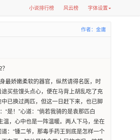
小说排行榜
风云榜
字体设置
作者：金庸
2？
人身最娇嫩柔软的器官，纵然请得名医，时
沿途买些馒头点心，便在马背上胡乱吃了充
途中已换过两匹，但这一日赶下来，也已脚
“是！”心道：“倘若我骑的是袁那匹白
生温，心中也是一阵温暖。两人下马，坐在
道：“锺二爷，那毒手药王到底是怎样一个