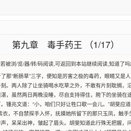
第九章 毒手药王 （1/17）
,若被浏/览/器/转/码阅读,可返回到本站继续阅读,知道了吗
了那“断肠草”三字，便知是厉害之极的毒药，眼睛又是
一刻。两人除了让坐骑喝水吃草之外，不敢有片刻耽搁，
精湛，虽然两日两晚没睡，尽自支持得住，胯下的坐骑在
。锺兆文道：“小，咱们只好让牲口歇一会儿。”胡斐应道：
紫衣，不自禁探手入怀，抚摸她所留下的那只玉凤，触手
声，呆呆出神，皱起了眉头。胡斐知道此行殊无把握，问