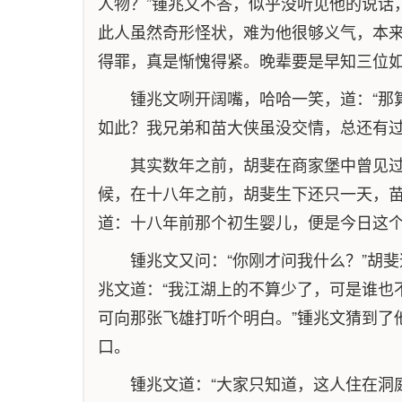
人物？”锺兆文不答，似乎没听见他的说话
此人虽然奇形怪状，难为他很够义气，本来
得罪，真是惭愧得紧。晚辈要是早知三位如
锺兆文咧开阔嘴，哈哈一笑，道：“那
如此？我兄弟和苗大侠虽没交情，总还有过
其实数年之前，胡斐在商家堡中曾见
候，在十八年之前，胡斐生下还只一天，
道：十八年前那个初生婴儿，便是今日这
锺兆文又问：“你刚才问我什么？”胡斐
兆文道：“我江湖上的不算少了，可是谁也
可向那张飞雄打听个明白。”锺兆文猜到了
口。
锺兆文道：“大家只知道，这人住在洞