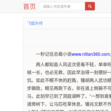
首页
飞狐外传
一秒记住总裁小说
www.nitian360.com
两人都知苗人凤这次受毒不轻，单单听
候一长，也必无救，因此早治得一刻便好
饥。如此不眠不休的赶路，锺胡两人武功
步踉跄，眼见再跑下去，非在道上倒毙不可
马，此刻早已到了洞庭湖畔了。”一想到袁
道旁树下，让马匹吃草休息。锺兆文默不作