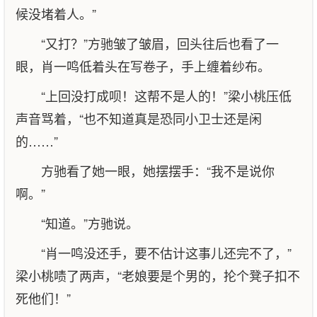
候没堵着人。”
“又打？”方驰皱了皱眉，回头往后也看了一
眼，肖一鸣低着头在写卷子，手上缠着纱布。
“上回没打成呗！这帮不是人的！”梁小桃压低
声音骂着，“也不知道真是恐同小卫士还是闲
的……”
方驰看了她一眼，她摆摆手：“我不是说你
啊。”
“知道。”方驰说。
“肖一鸣没还手，要不估计这事儿还完不了，”
梁小桃啧了两声，“老娘要是个男的，抡个凳子扣不
死他们！”