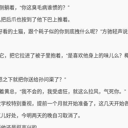
侧躺着，“你这臭毛病谁惯的？”
儿把后爪也按到了他下巴上推着。
好看的土猫，跟个耗子似的你到底拽什么呢？”方驰轻声说
住它，把它拉进了被子里抱着，“是喜欢他身上的味儿么？椰
怒之下就把你送给孙问渠了？”
冲着黄总，“我不会的，我受虐狂，就这么拉风，气死你。”
次学校特别重视，提前一个月就开始准备了，这几天开始
点儿好处，今明两天的晚自习取消了。
消他还是挺高兴的。