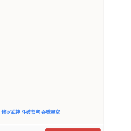
门
修罗武神
斗破苍穹
吞噬星空