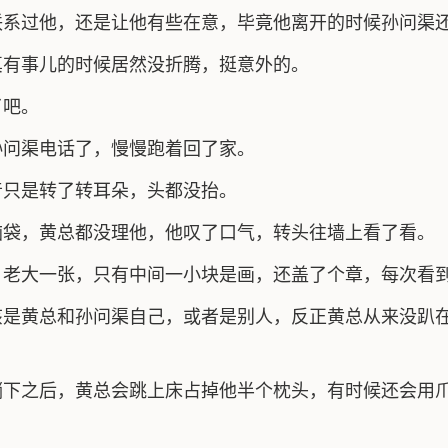
联系过他，还是让他有些在意，毕竟他离开的时候孙问渠
真有事儿的时候居然没折腾，挺意外的。
了吧。
孙问渠电话了，慢慢跑着回了家。
音只是转了转耳朵，头都没抬。
脑袋，黄总都没理他，他叹了口气，转头往墙上看了看。
，老大一张，只有中间一小块是画，还盖了个章，每次看
该是黄总和孙问渠自己，或者是别人，反正黄总从来没趴
躺下之后，黄总会跳上床占掉他半个枕头，有时候还会用