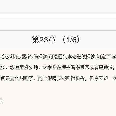
第23章 （1/6）
,若被浏/览/器/转/码阅读,可返回到本站继续阅读,知道了吗
踏实，教室里挺安静，大家都在埋头看书写题或者是睡觉
时间只要他想睡了，闭上眼睛就能睡得很香，但今天却一
驳。
。