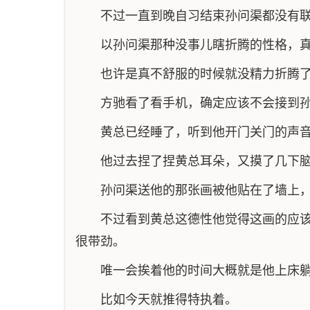
不过一直到晚自习结束孙问渠都没有
以孙问渠那种没事儿瞎折腾的性格，
也许是真不舒服的时候就没精力折腾
方驰看了看手机，确定应该不会接到
黄总已经睡了，听到他开门关门的声
他过去捏了捏黄总耳朵，又摸了几下
孙问渠送他的那张画被他贴在了墙上
不过看到黄总这德性他觉得这画的应
很带劲。
唯一会挨着他的时间大概就是他上床
比如今天就推得特执着。