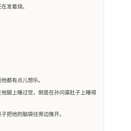
还在发着烧。
到他都有点儿想乐。
在他腿上睡过觉，倒是在孙问渠肚子上睡得
爪子把他的脑袋往旁边推开。