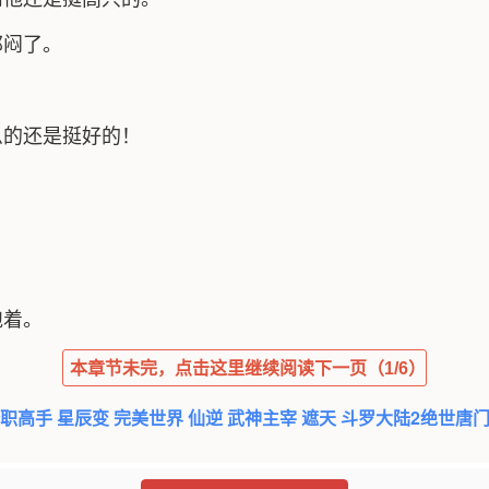
郁闷了。
么的还是挺好的！
跑着。
本章节未完，点击这里继续阅读下一页（1/6）
职高手
星辰变
完美世界
仙逆
武神主宰
遮天
斗罗大陆2绝世唐