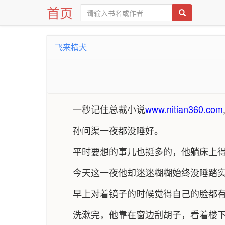
首页
飞来横犬
一秒记住总裁小说
www.nitian360.com
孙问渠一夜都没睡好。
平时要想的事儿也挺多的，他躺床上
今天这一夜他却迷迷糊糊始终没睡踏
早上对着镜子的时候觉得自己的脸都
洗漱完，他靠在窗边刮胡子，看着楼