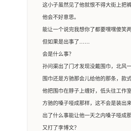
这小子虽然见了他就恨不得大街上把裤
他会不好意思。
能让一个说完我想你了都要嘿嘿傻笑两
但如果是出事了……
会是什么事？
孙问渠出了门才发现没戴围巾，北风
围巾还是方驰那会儿给他的那条，款
他把围巾在脖子上缠好，低头往工作
方驰的嗓子哑成那样，这不会是装出
出了什么事能让他一天之内嗓子哑成
又打了李博文？