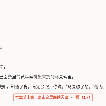
？
气。
惊。
自己面条里的黄瓜丝挑出来扔到马亮碗里。
我知，知道了肯，肯定会跟，你说，”马亮想了想，“他为，
本章节未完，点击这里继续阅读下一页（1/7）