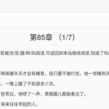
第85章 （1/7）
,若被浏/览/器/转/码阅读,可返回到本站继续阅读,知道了吗
得再琢磨半天才会有睡意，但只要不被打扰，他一觉睡到
实，一晚上醒了不知道多少次。
有些苍白，他啧了一声，黑眼圈儿都能看见了。
下来来往往早起的人。