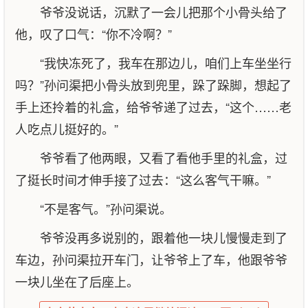
爷爷没说话，沉默了一会儿把那个小骨头给了
他，叹了口气：“你不冷啊？”
“我快冻死了，我车在那边儿，咱们上车坐坐行
吗？”孙问渠把小骨头放到兜里，跺了跺脚，想起了
手上还拎着的礼盒，给爷爷递了过去，“这个……老
人吃点儿挺好的。”
爷爷看了他两眼，又看了看他手里的礼盒，过
了挺长时间才伸手接了过去：“这么客气干嘛。”
“不是客气。”孙问渠说。
爷爷没再多说别的，跟着他一块儿慢慢走到了
车边，孙问渠拉开车门，让爷爷上了车，他跟爷爷
一块儿坐在了后座上。