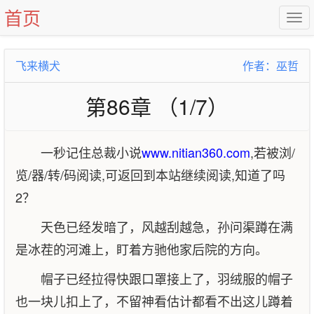
首页
飞来横犬
作者：巫哲
第86章 （1/7）
一秒记住总裁小说
www.nitian360.com
,若被浏/
览/器/转/码阅读,可返回到本站继续阅读,知道了吗
2？
天色已经发暗了，风越刮越急，孙问渠蹲在满
是冰茬的河滩上，盯着方驰他家后院的方向。
帽子已经拉得快跟口罩接上了，羽绒服的帽子
也一块儿扣上了，不留神看估计都看不出这儿蹲着