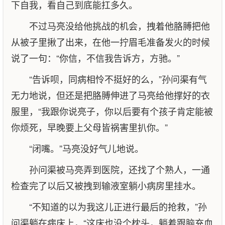
下自我，看自己到底能扛多久。
不过马亮没给他挑战的机会，拽着他胳膊把他
从被子里揪了出来，在他一拧眉毛准备发火的时候
说了一句：“你信，不信我告诉方，方驰。”
“告诉呗，同病相怜不挺好的么，”孙问渠有气
无力地说，但还是把胳膊伸进了马亮给他撑好的衣
服里，“我跟你说亮子，你以后要有个孩子肯定能被
你烦死，早晚要上父母皆祸害里扒你。”
“闭嘴。”马亮没好气儿地说。
孙问渠被马亮弄到医院，还找了个熟人，一通
检查完了以后又被拽到输液室躺小病房里挂水。
“不知道的以为我这儿正进行最后的抢救，”孙
问渠躺在病床上，“这床也没个枕头，躺着跟脑充血