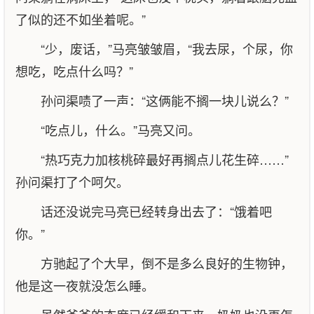
了似的还不如坐着呢。”
“少，废话，”马亮皱皱眉，“我去尿，个尿，你
想吃，吃点什么吗？”
孙问渠啧了一声：“这俩能不搁一块儿说么？”
“吃点儿，什么。”马亮又问。
“热巧克力加核桃碎最好再搁点儿花生碎……”
孙问渠打了个呵欠。
话还没说完马亮已经转身出去了：“饿着吧
你。”
方驰起了个大早，倒不是多么良好的生物钟，
他是这一夜就没怎么睡。