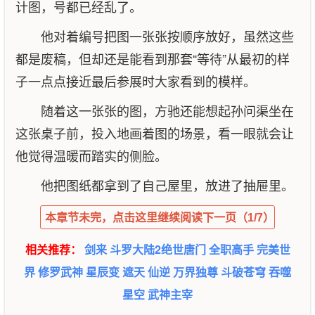
计图，号都已经乱了。
他对着编号把图一张张按顺序放好，虽然这些
都是废稿，但却还是能看到那套“等待”从最初的样
子一点点接近最后参展时大家看到的模样。
随着这一张张的图，方驰还能想起孙问渠坐在
这张桌子前，投入地画着图的场景，看一眼就会让
他觉得温暖而踏实的侧脸。
他把图纸都拿到了自己屋里，放进了抽屉里。
本章节未完，点击这里继续阅读下一页（1/7）
相关推荐：
剑来
斗罗大陆2绝世唐门
全职高手
完美世
界
修罗武神
星辰变
遮天
仙逆
万界独尊
斗破苍穹
吞噬
星空
武神主宰