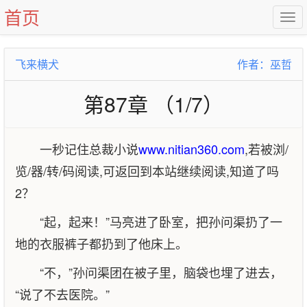
首页
飞来横犬
作者：巫哲
第87章 （1/7）
一秒记住总裁小说
www.nitian360.com
,若被浏/
览/器/转/码阅读,可返回到本站继续阅读,知道了吗
2？
“起，起来！”马亮进了卧室，把孙问渠扔了一
地的衣服裤子都扔到了他床上。
“不，”孙问渠团在被子里，脑袋也埋了进去，
“说了不去医院。”