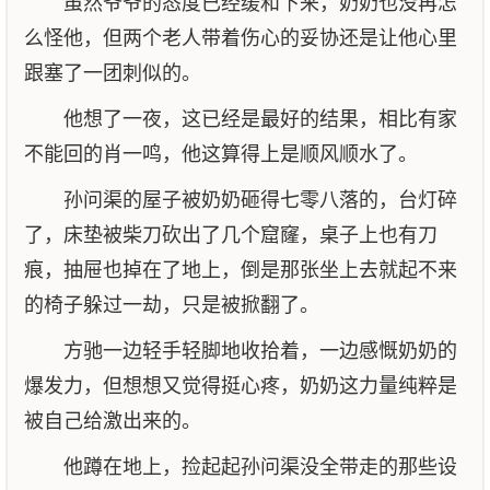
虽然爷爷的态度已经缓和下来，奶奶也没再怎
么怪他，但两个老人带着伤心的妥协还是让他心里
跟塞了一团刺似的。
他想了一夜，这已经是最好的结果，相比有家
不能回的肖一鸣，他这算得上是顺风顺水了。
孙问渠的屋子被奶奶砸得七零八落的，台灯碎
了，床垫被柴刀砍出了几个窟窿，桌子上也有刀
痕，抽屉也掉在了地上，倒是那张坐上去就起不来
的椅子躲过一劫，只是被掀翻了。
方驰一边轻手轻脚地收拾着，一边感慨奶奶的
爆发力，但想想又觉得挺心疼，奶奶这力量纯粹是
被自己给激出来的。
他蹲在地上，捡起起孙问渠没全带走的那些设